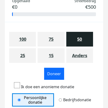
Opgehaald
Streefbedrag
€0
€500
100
75
50
25
15
Anders
Doneer
Ik doe een anonieme donatie
Persoonlijke
Bedrijfsdonatie
donatie