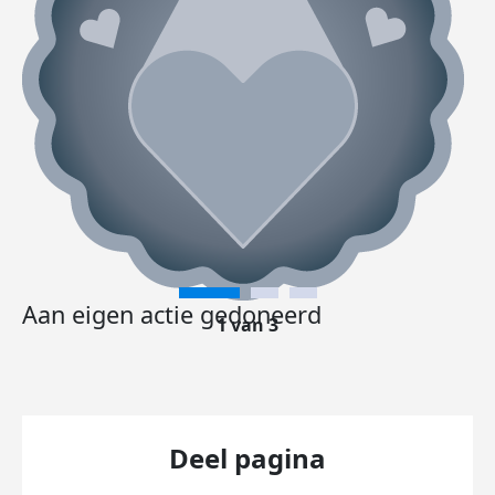
Aan eigen actie gedoneerd
1 van 3
Deel pagina