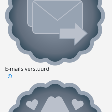
E-mails verstuurd