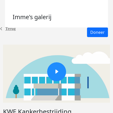
Imme's
galerij
Terug
Doneer
KWF Kankerbestrijding