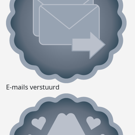
E-mails verstuurd