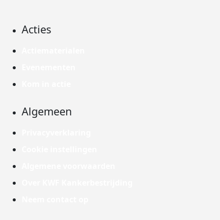
Acties
Actiematerialen
Evenementen
Kom in actie
Algemeen
Privacyverklaring
Cookie instellingen
Algemene voorwaarden
Over KWF Kankerbestrijding
Neem contact op