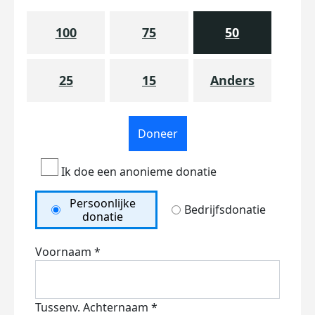
100
75
50
25
15
Anders
Doneer
Ik doe een anonieme donatie
Persoonlijke
Bedrijfsdonatie
donatie
Voornaam *
Tussenv.
Achternaam *