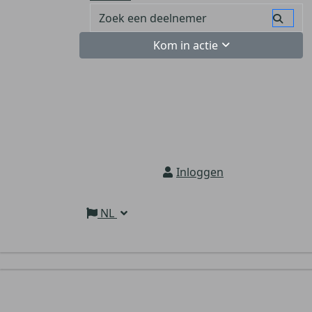
Kom in actie
Inloggen
NL