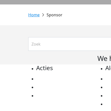
Sponsor
We 
Acties
A
Actiematerialen
Pr
Evenementen
Co
Kom in actie
Al
Ov