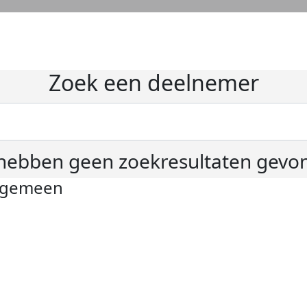
Zoek een deelnemer
hebben geen zoekresultaten gevo
lgemeen
ivacyverklaring
okie instellingen
gemene voorwaarden
er KWF Kankerbestrijding