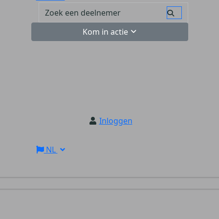
Kom in actie
Inloggen
NL