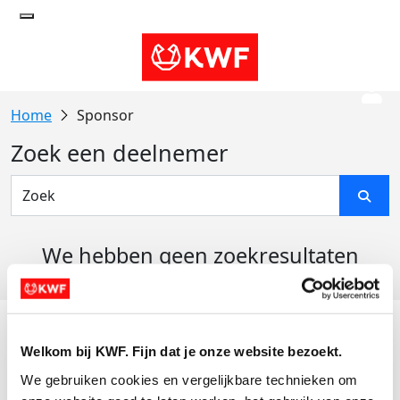
Sponsor
Zoek een deelnemer
We hebben geen zoekresultaten
gevonden
Acties
Welkom bij KWF. Fijn dat je onze website bezoekt.
Actiematerialen
We gebruiken cookies en vergelijkbare technieken om 
Evenementen