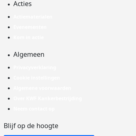
Acties
Actiematerialen
Evenementen
Kom in actie
Algemeen
Privacyverklaring
Cookie instellingen
Algemene voorwaarden
Over KWF Kankerbestrijding
Neem contact op
Blijf op de hoogte