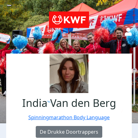
India Van den Berg
Spinningmarathon Body Language
De Drukke Doortrappers