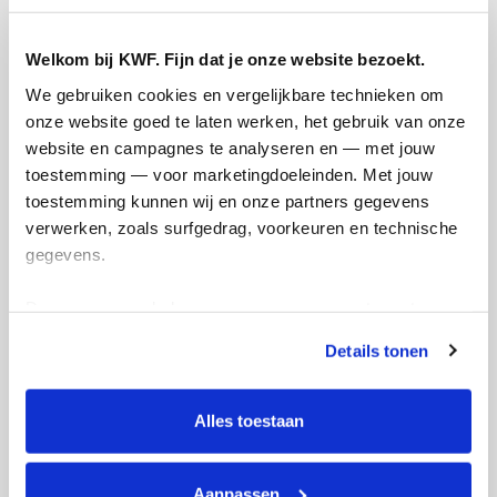
Referentie
Welkom bij KWF. Fijn dat je onze website bezoekt.
We gebruiken cookies en vergelijkbare technieken om 
onze website goed te laten werken, het gebruik van onze 
website en campagnes te analyseren en — met jouw 
toestemming — voor marketingdoeleinden. Met jouw 
toestemming kunnen wij en onze partners gegevens 
Ik wil bijdragen aan de transactiekosten
verwerken, zoals surfgedrag, voorkeuren en technische 
en betaal €0.75 extra.
gegevens.
Doneer nu
Deze gegevens helpen ons om campagnes te meten, 
prestaties te verbeteren en relevante KWF-content te 
Details tonen
tonen. Je kunt je toestemming op elk moment wijzigen of 
intrekken via Cookie instellingen onderaan de pagina. De 
lijst met cookies is te vinden in het tabblad “details”.
Alles toestaan
Opgehaald
Streefbedrag
€15
€2.500
Aanpassen