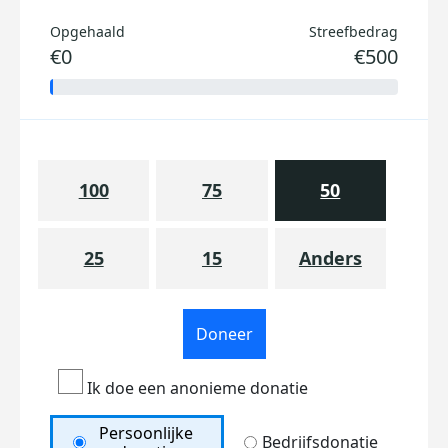
Opgehaald
Streefbedrag
€0
€500
100
75
50
25
15
Anders
Doneer
Ik doe een anonieme donatie
Persoonlijke
Bedrijfsdonatie