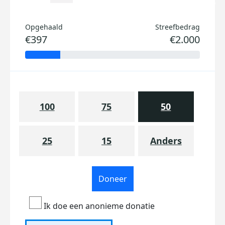
Opgehaald
Streefbedrag
€397
€2.000
100
75
50
25
15
Anders
Doneer
Ik doe een anonieme donatie