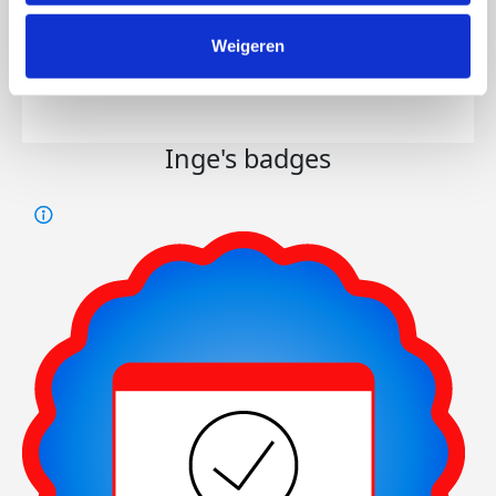
Weigeren
209
kms
Inge's badges