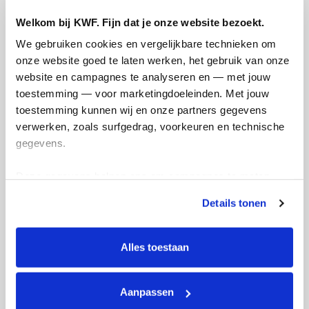
nu drie keer in de week te rennen, (wat de
Ik za
afgelopen weken niet zo goed nog ging)
Welkom bij KWF. Fijn dat je onze website bezoekt.
om j
We gebruiken cookies en vergelijkbare technieken om 
Nog anderhalve week en dan ga ik naar
Liefs
onze website goed te laten werken, het gebruik van onze 
Spanje voor 2,5 week dus ook dat gaat wat
website en campagnes te analyseren en — met jouw 
moeilijkheden opleveren, maar
Dee
toestemming — voor marketingdoeleinden. Met jouw 
desondanks heb ik er vertrouwen in dat ik
toestemming kunnen wij en onze partners gegevens 
die marathon ga uitlopen!
verwerken, zoals surfgedrag, voorkeuren en technische 
gegevens.
Deze gegevens helpen ons om campagnes te meten, 
Deel op
prestaties te verbeteren en relevante KWF-content te 
1 van 2
Details tonen
tonen. Je kunt je toestemming op elk moment wijzigen of 
intrekken via Cookie instellingen onderaan de pagina. De 
Mijn activiteiten volgen
lijst met cookies is te vinden in het tabblad “details”.
Alles toestaan
Aanpassen