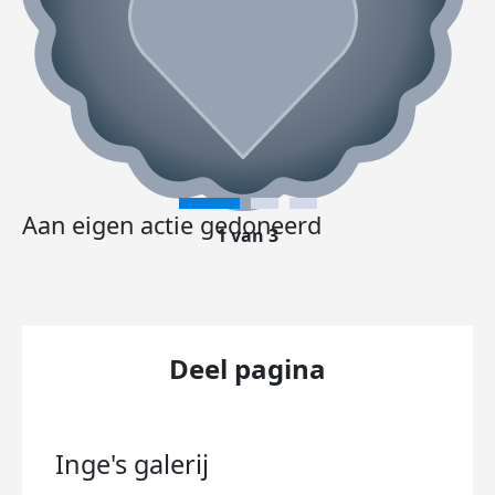
Aan eigen actie gedoneerd
1 van 3
Deel pagina
Inge's
galerij