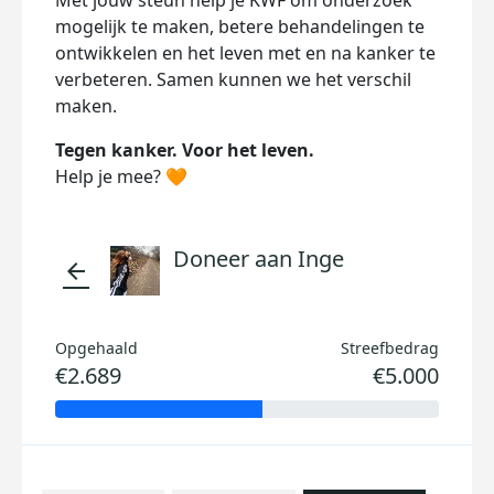
Met jouw steun help je KWF om onderzoek
mogelijk te maken, betere behandelingen te
ontwikkelen en het leven met en na kanker te
verbeteren. Samen kunnen we het verschil
maken.
Tegen kanker. Voor het leven.
Help je mee? 🧡
Doneer aan Inge
arrow_back
Opgehaald
Streefbedrag
€2.689
€5.000