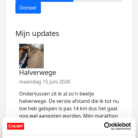
Doneer
Mijn updates
Halverwege
Eer
maandag 15 juni 2026
woen
Ondertussen zit ik al zo'n beetje
Wat 
halverwege. De verste afstand die ik tot nu
toe g
toe heb gelopen is pas 14 km dus het gaat
gaan 
nog wel aanpoten worden. Mijn marathon
word
training schema is nu ook gestart en dat
nog n
vind ik toch wel erg spannend. Ik probeer