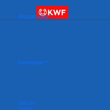
Alles over acties
Evenementen
Over ons
Contact