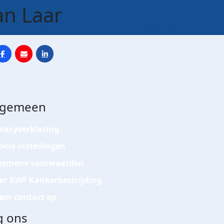
an Laar
lgemeen
ivacyverklaring
okie instellingen
gemene voorwaarden
er KWF Kankerbestrijding
em contact op
g ons