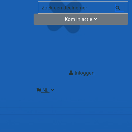
Kom in actie
Inloggen
NL