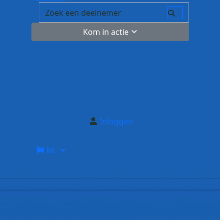
Kom in actie
Inloggen
NL