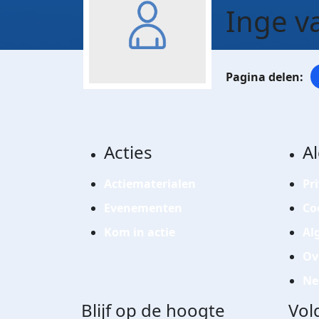
Inge v
Acties
A
Actiematerialen
Pr
Evenementen
Co
Kom in actie
Al
Ov
Ne
Blijf op de hoogte
Vol