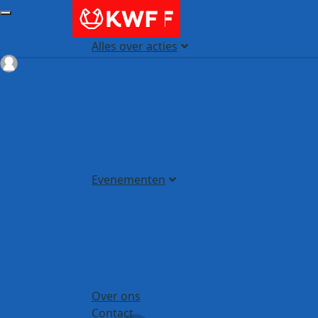
Alles over acties
Login
Evenementen
Over ons
Contact