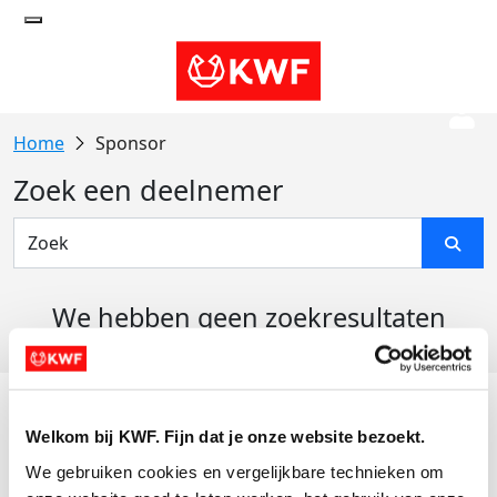
Sponsor
Zoek een deelnemer
We hebben geen zoekresultaten
gevonden
Acties
Welkom bij KWF. Fijn dat je onze website bezoekt.
Actiematerialen
We gebruiken cookies en vergelijkbare technieken om 
Evenementen