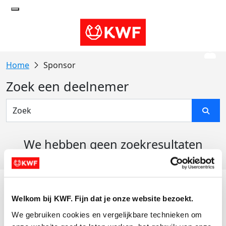
Sponsor
Zoek een deelnemer
We hebben geen zoekresultaten
gevonden
Acties
Welkom bij KWF. Fijn dat je onze website bezoekt.
Actiematerialen
We gebruiken cookies en vergelijkbare technieken om 
Evenementen