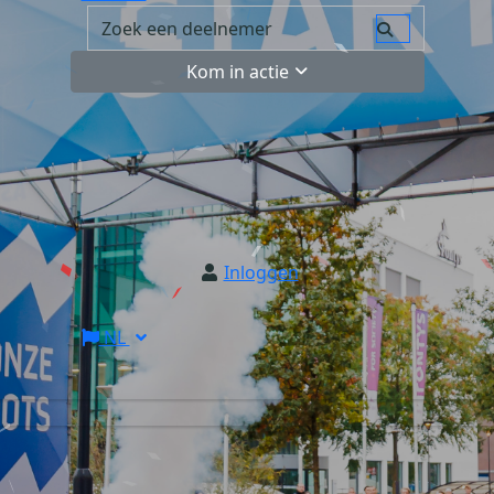
Kom in actie
Inloggen
NL