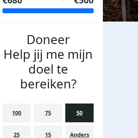
€680
€500
Doneer
Help jij me mijn
doel te
bereiken?
100
75
50
25
15
Anders