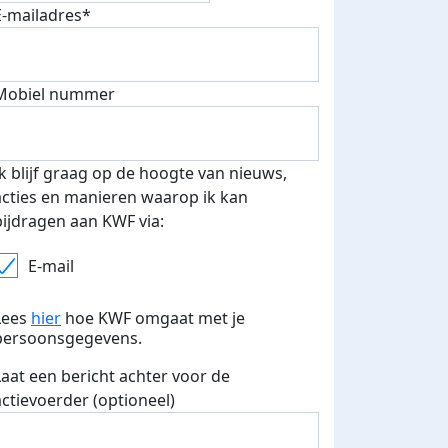
E-mailadres*
Mobiel nummer
Ik blijf graag op de hoogte van nieuws,
acties en manieren waarop ik kan
bijdragen aan KWF via:
E-mail
Lees
hier
hoe KWF omgaat met je
persoonsgegevens.
Laat een bericht achter voor de
actievoerder (optioneel)