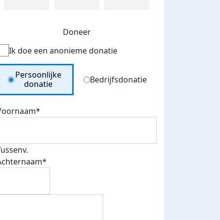
Doneer
Ik doe een anonieme donatie
Donation Type
Persoonlijke
Bedrijfsdonatie
donatie
Voornaam*
Tussenv.
Achternaam*