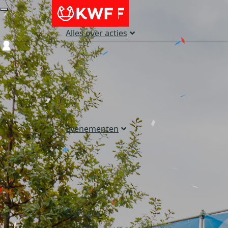
Alles over acties
Login
Evenementen
Over ons
Contact