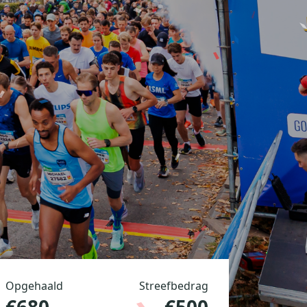
Opgehaald
Streefbedrag