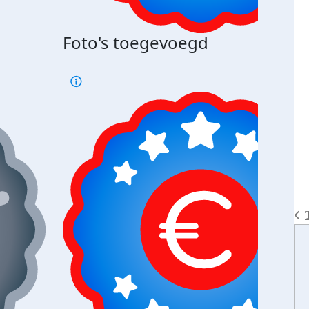
Bij 
Foto's toegevoegd
je je