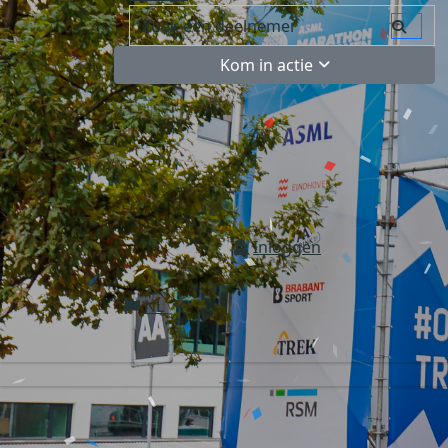
Kom in actie
Inloggen
NL