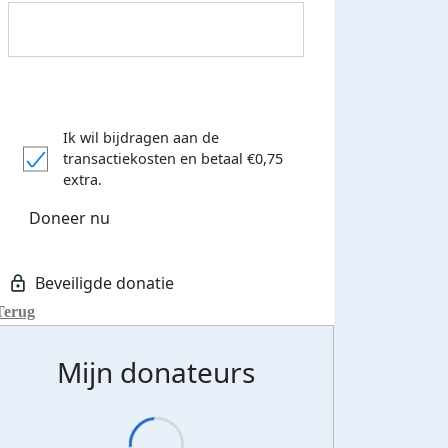
500 euro aan donaties ontvang
E-mails verstuurd
 speciale KWF t-shirt!
Ik wil bijdragen aan de
transactiekosten
en betaal €0,75
extra.
Doneer nu
Terug
Mijn donateurs