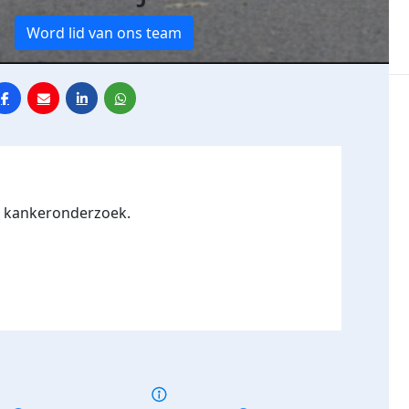
e
Word lid van ons team
or kankeronderzoek.