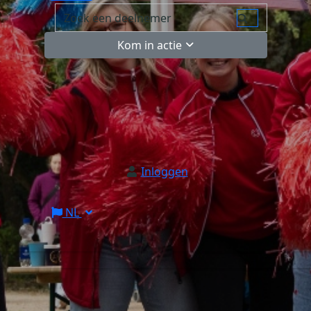
Kom in actie
Inloggen
NL