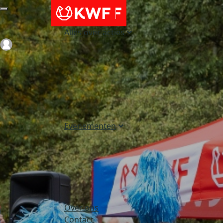
Alles over acties
Login
Evenementen
Over ons
Contact