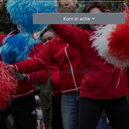
Kom in actie
Inloggen
NL