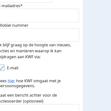
E-mailadres*
Mobiel nummer
Ik blijf graag op de hoogte van nieuws,
acties en manieren waarop ik kan
bijdragen aan KWF via:
E-mail
Lees
hier
hoe KWF omgaat met je
persoonsgegevens.
Laat een bericht achter voor de
actievoerder (optioneel)