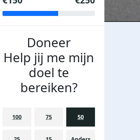
€150
€250
Doneer
Help jij me mijn
doel te
bereiken?
100
75
50
25
15
Anders