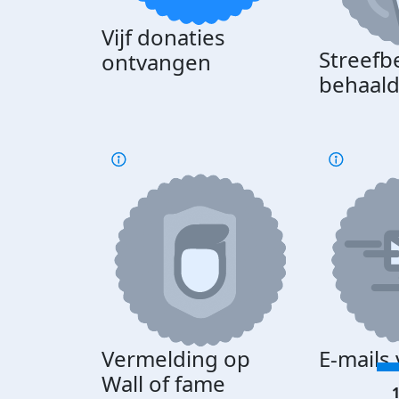
Vijf donaties
Streefb
ontvangen
behaal
Vermelding op
E-mails
Wall of fame
1