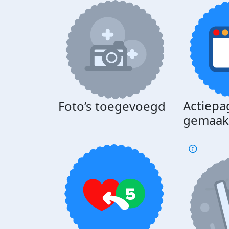
Actiepa
Foto’s toegevoegd
gemaak