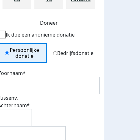
Doneer
Ik doe een anonieme donatie
Donation Type
Persoonlijke
Bedrijfsdonatie
donatie
teurs
nkt
Voornaam*
Tussenv.
Achternaam*