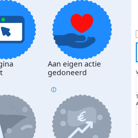
gina
Aan eigen actie
Dona
t
gedoneerd
beda