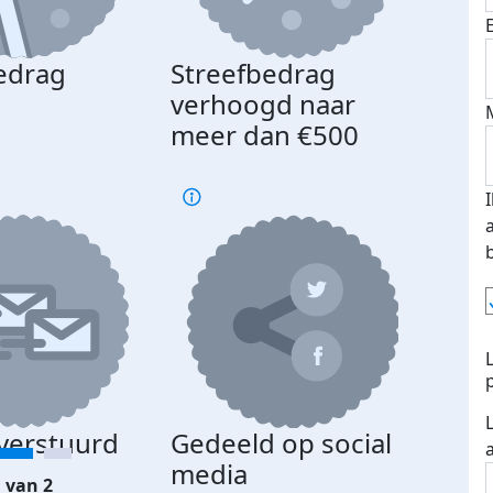
edrag
Streefbedrag
d
verhoogd naar
meer dan €500
 verstuurd
Gedeeld op social
media
 van 2