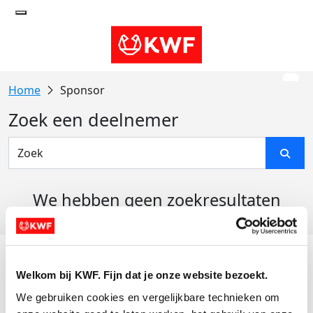
Sponsor
Zoek een deelnemer
We hebben geen zoekresultaten
gevonden
Acties
Welkom bij KWF. Fijn dat je onze website bezoekt.
Actiematerialen
We gebruiken cookies en vergelijkbare technieken om 
Evenementen