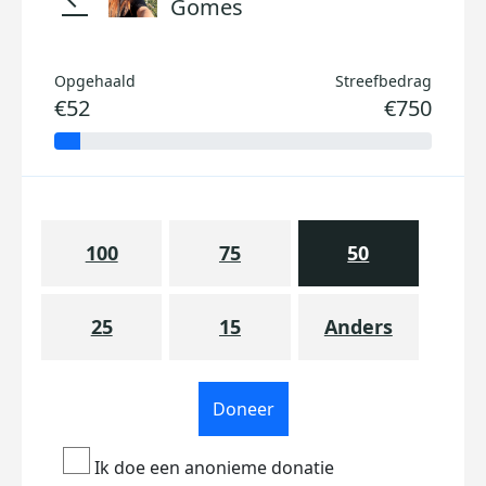
Gomes
Opgehaald
Streefbedrag
€52
€750
100
75
50
25
15
Anders
Doneer
Ik doe een anonieme donatie