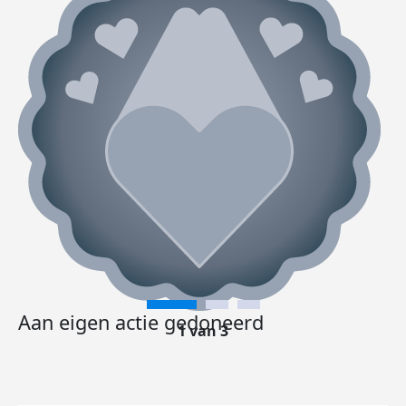
Aan eigen actie gedoneerd
1 van 3