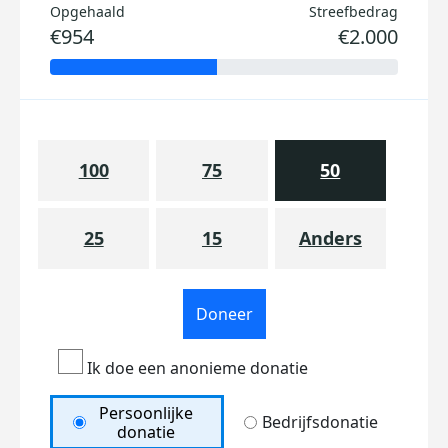
Opgehaald
Streefbedrag
€954
€2.000
100
75
50
25
15
Anders
Doneer
Ik doe een anonieme donatie
Persoonlijke
Bedrijfsdonatie
donatie