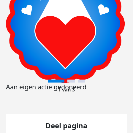
Aan eigen actie gedoneerd
1 van 3
Deel pagina