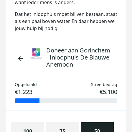
want ieder mens is anders.
Dat het inloophuis moet blijven bestaan, staat
als een paal boven water. En daar hebben we
jouw hulp bij nodig!
Doneer aan Gorinchem
- Inloophuis De Blauwe
arrow_back
Anemoon
Opgehaald
Streefbedrag
€1.223
€5.100
100
75
50