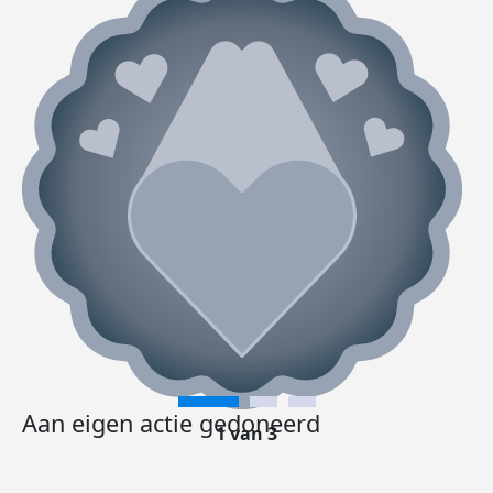
Aan eigen actie gedoneerd
1 van 3