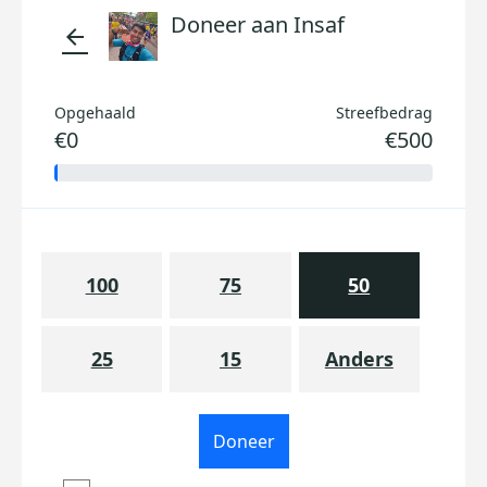
Doneer aan Insaf
arrow_back
Opgehaald
Streefbedrag
€0
€500
100
75
50
25
15
Anders
Doneer