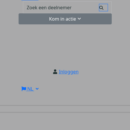
Kom in actie
Inloggen
NL