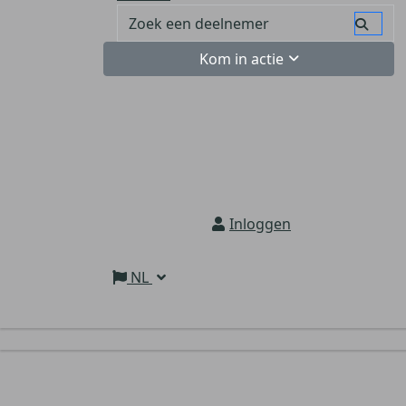
Kom in actie
Inloggen
NL