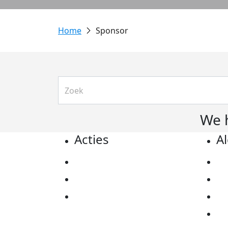
Sponsor
We 
Acties
A
Actiematerialen
Pr
Evenementen
Co
Kom in actie
Al
Ov