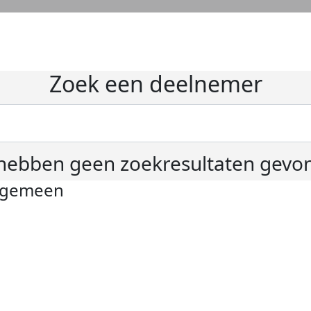
Zoek een deelnemer
hebben geen zoekresultaten gevo
lgemeen
ivacyverklaring
okie instellingen
gemene voorwaarden
er KWF Kankerbestrijding