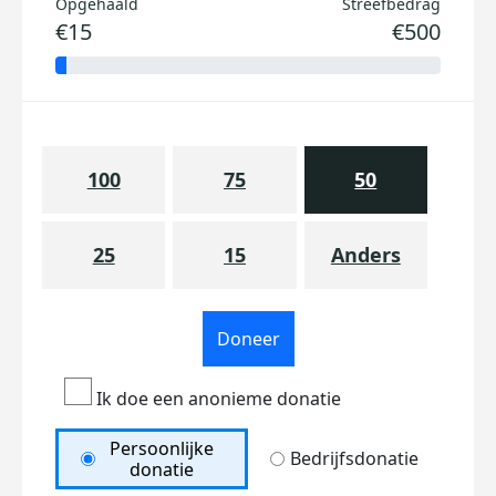
Opgehaald
Streefbedrag
€15
€500
100
75
50
25
15
Anders
Doneer
Ik doe een anonieme donatie
Persoonlijke
Bedrijfsdonatie
donatie