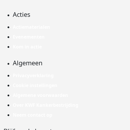
Acties
Actiematerialen
Evenementen
Kom in actie
Algemeen
Privacyverklaring
Cookie instellingen
Algemene voorwaarden
Over KWF Kankerbestrijding
Neem contact op