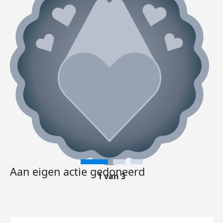
Aan eigen actie gedoneerd
1 van 3