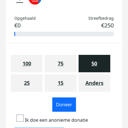
Opgehaald
Streefbedrag
€0
€250
100
75
50
25
15
Anders
Doneer
Ik doe een anonieme donatie