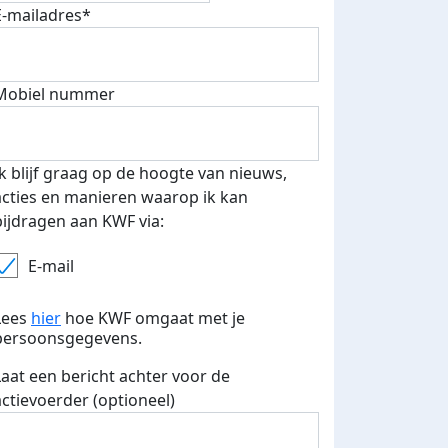
E-mailadres*
Mobiel nummer
 euro opgehaald: t-shirt
E-mails verstuurd
iend
Ik blijf graag op de hoogte van nieuws,
acties en manieren waarop ik kan
bijdragen aan KWF via:
E-mail
Lees
hier
hoe KWF omgaat met je
persoonsgegevens.
Laat een bericht achter voor de
actievoerder (optioneel)