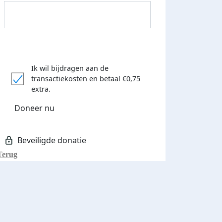
Ik wil bijdragen aan de
transactiekosten
en betaal €0,75
extra.
Donateurs bedankt
Doneer nu
Terug