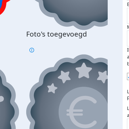
Foto's toegevoegd
€500
verd