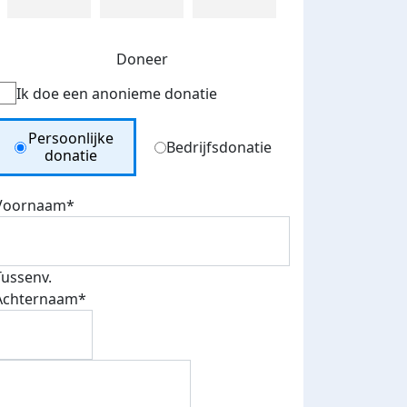
Doneer
Ik doe een anonieme donatie
Donation Type
Persoonlijke
Bedrijfsdonatie
donatie
Voornaam*
Tussenv.
Achternaam*