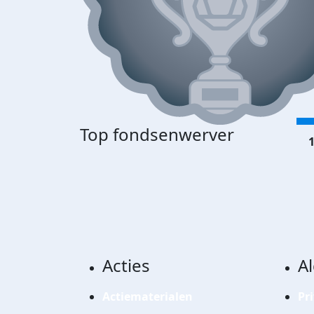
Top fondsenwerver
1
Acties
A
Actiematerialen
Pr