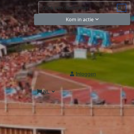
Kom in actie
Inloggen
NL