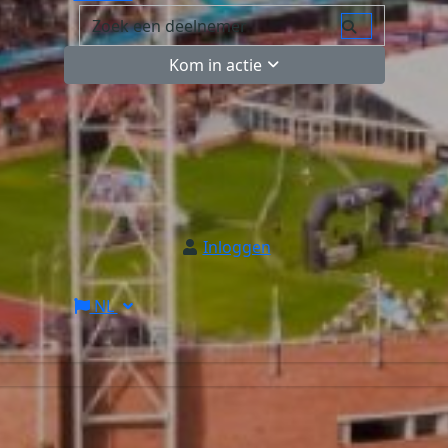
Kom in actie
Inloggen
NL