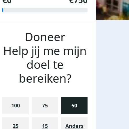
€0
€750
Doneer
Help jij me mijn
doel te
bereiken?
100
75
50
25
15
Anders