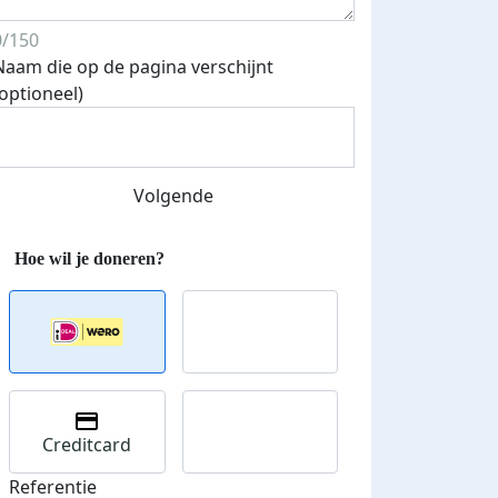
0/150
Naam die op de pagina verschijnt
(optioneel)
Streefbedrag verhoogd
Volgende
Creditcard
Referentie