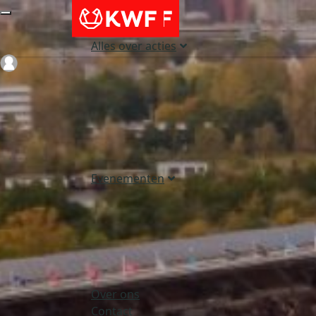
Alles over acties
Login
Evenementen
Over ons
Contact