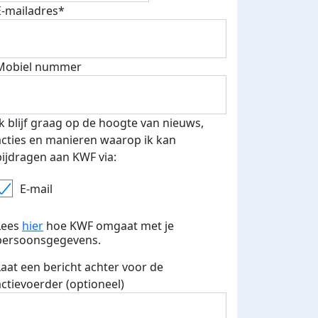
E-mailadres*
Mobiel nummer
Ik blijf graag op de hoogte van nieuws,
acties en manieren waarop ik kan
bijdragen aan KWF via:
E-mail
Lees
hier
hoe KWF omgaat met je
persoonsgegevens.
Laat een bericht achter voor de
actievoerder (optioneel)
 euro opgehaald: t-shirt
E-mails verstuurd