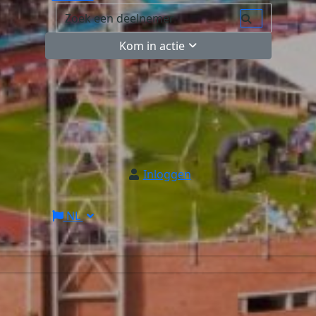
Kom in actie
Inloggen
NL