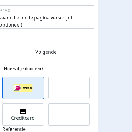
iend
0/150
Naam die op de pagina verschijnt
(optioneel)
Volgende
Creditcard
Referentie