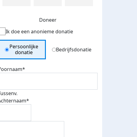
Doneer
Ik doe een anonieme donatie
Donation Type
Persoonlijke
Bedrijfsdonatie
donatie
Voornaam*
Tussenv.
Achternaam*