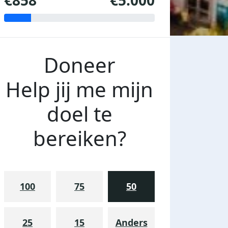
€858
€5.000
Doneer
Help jij me mijn
doel te
bereiken?
100
75
50
25
15
Anders