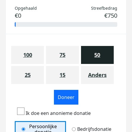
Opgehaald
Streefbedrag
€0
€750
100
75
50
25
15
Anders
Doneer
Ik doe een anonieme donatie
Persoonlijke
Bedrijfsdonatie
donatie