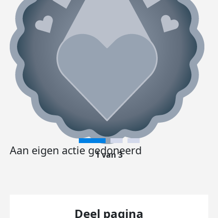
Aan eigen actie gedoneerd
1 van 3
Deel pagina