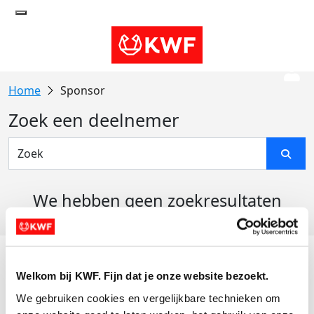
Sponsor
Zoek een deelnemer
We hebben geen zoekresultaten
gevonden
Acties
Welkom bij KWF. Fijn dat je onze website bezoekt.
Actiematerialen
We gebruiken cookies en vergelijkbare technieken om 
Evenementen