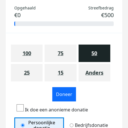
Opgehaald
Streefbedrag
€0
€500
100
75
50
25
15
Anders
Doneer
Ik doe een anonieme donatie
Persoonlijke
Bedrijfsdonatie
donatie