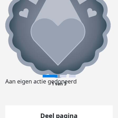
Aan eigen actie gedoneerd
1 van 3
Deel pagina