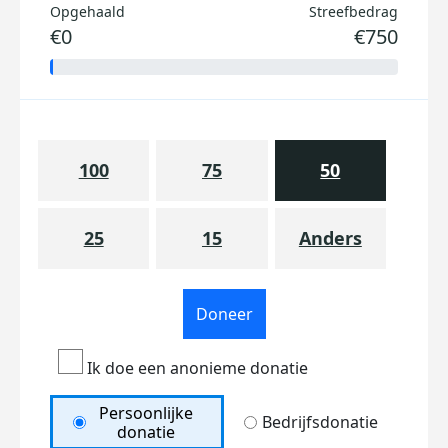
Opgehaald
Streefbedrag
€0
€750
100
75
50
25
15
Anders
Doneer
Ik doe een anonieme donatie
Persoonlijke
Bedrijfsdonatie
donatie