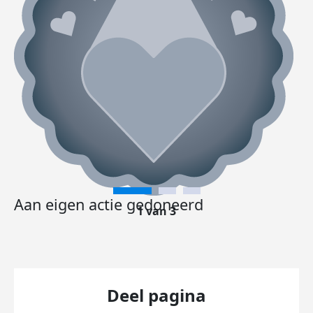
Aan eigen actie gedoneerd
1 van 3
Deel pagina