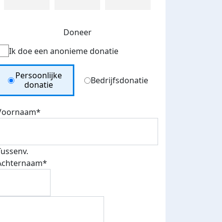
Doneer
Ik doe een anonieme donatie
Donation Type
Persoonlijke
Bedrijfsdonatie
donatie
Voornaam*
Tussenv.
Achternaam*