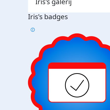
Iris's
galerij
Iris's badges