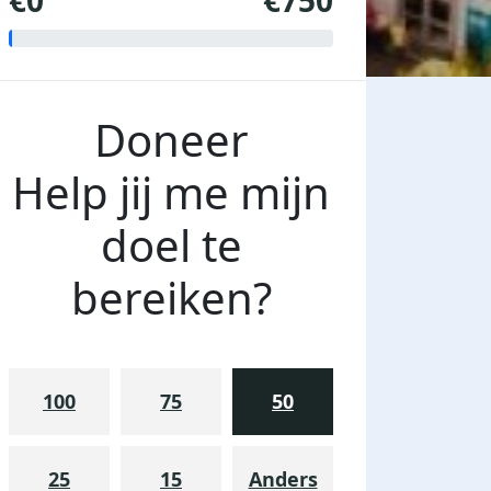
€0
€750
Doneer
Help jij me mijn
doel te
bereiken?
100
75
50
25
15
Anders