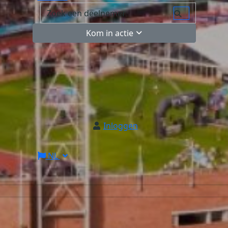
Kom in actie
Inloggen
NL