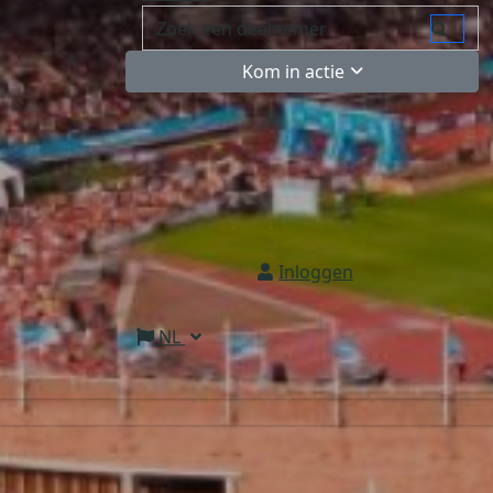
Kom in actie
Inloggen
NL