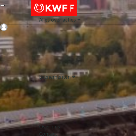
Alles over acties
Login
Evenementen
Over ons
Contact