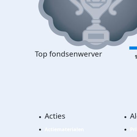
Top fondsenwerver
1
Acties
A
Actiematerialen
Pr