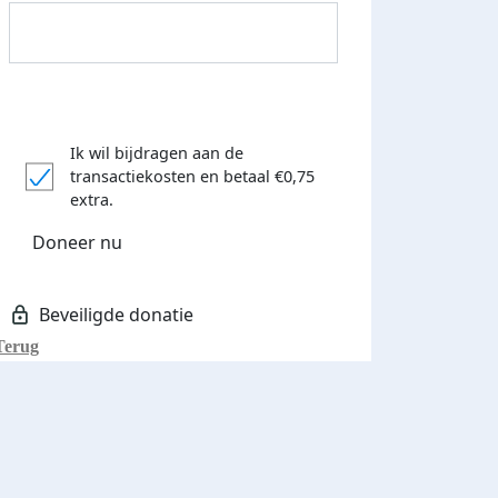
Ik wil bijdragen aan de
transactiekosten
en betaal €0,75
Donateurs bedankt
extra.
Doneer nu
Terug