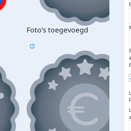
Foto's toegevoegd
€500
verd