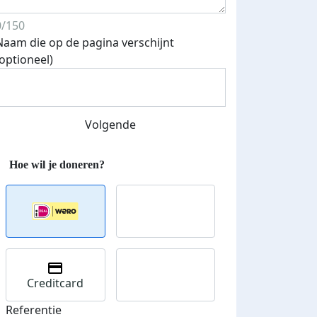
0/150
Naam die op de pagina verschijnt
(optioneel)
Streefbedrag verhoogd
Volgende
Creditcard
Referentie