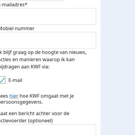
E-mailadres*
Mobiel nummer
 euro opgehaald: t-shirt
E-mails verstuurd
iend
Ik blijf graag op de hoogte van nieuws,
acties en manieren waarop ik kan
bijdragen aan KWF via:
E-mail
Lees
hier
hoe KWF omgaat met je
persoonsgegevens.
Laat een bericht achter voor de
actievoerder (optioneel)