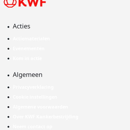
Acties
Actiematerialen
Evenementen
Kom in actie
Algemeen
Privacyverklaring
Cookie instellingen
Algemene voorwaarden
Over KWF Kankerbestrijding
Neem contact op