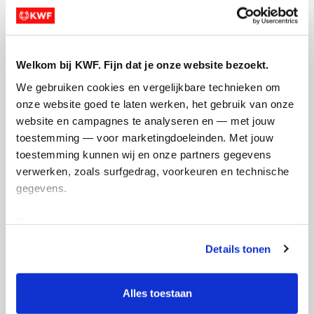
Welkom bij KWF. Fijn dat je onze website bezoekt.
Opgehaald
Streefbedrag
We gebruiken cookies en vergelijkbare technieken om 
€943
€750
onze website goed te laten werken, het gebruik van onze 
website en campagnes te analyseren en — met jouw 
toestemming — voor marketingdoeleinden. Met jouw 
Doneer
toestemming kunnen wij en onze partners gegevens 
verwerken, zoals surfgedrag, voorkeuren en technische 
Iris's badges
gegevens.
Deze gegevens helpen ons om campagnes te meten, 
prestaties te verbeteren en relevante KWF-content te 
Details tonen
tonen. Je kunt je toestemming op elk moment wijzigen of 
intrekken via Cookie instellingen onderaan de pagina. De 
lijst met cookies is te vinden in het tabblad “details”.
Alles toestaan