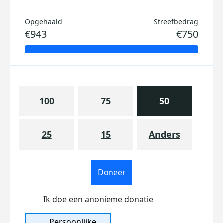
Opgehaald
Streefbedrag
€943
€750
100
75
50
25
15
Anders
Doneer
Ik doe een anonieme donatie
Persoonlijke