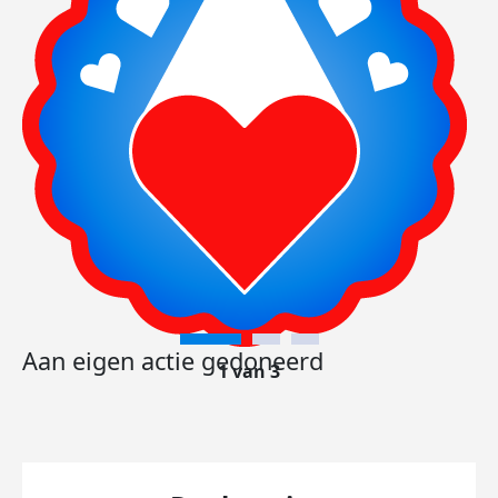
Aan eigen actie gedoneerd
1 van 3