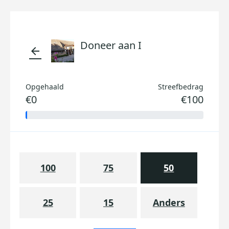
Doneer aan I
arrow_back
Opgehaald
Streefbedrag
€0
€100
100
75
50
25
15
Anders