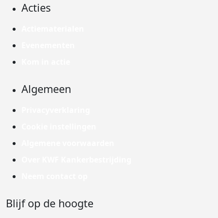
Acties
Actiematerialen
Evenementen
Kom in actie
Algemeen
Privacyverklaring
Cookie instellingen
Algemene voorwaarden
Over KWF Kankerbestrijding
Neem contact op
Blijf op de hoogte