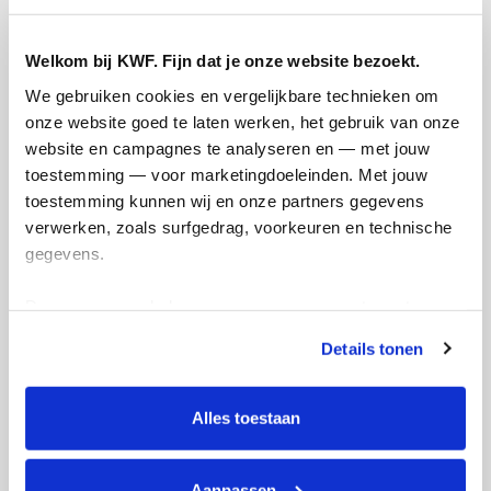
Ik wil bijdragen aan de transactiekosten
Welkom bij KWF. Fijn dat je onze website bezoekt.
en betaal €0.75 extra.
We gebruiken cookies en vergelijkbare technieken om 
onze website goed te laten werken, het gebruik van onze 
Doneer nu
website en campagnes te analyseren en — met jouw 
toestemming — voor marketingdoeleinden. Met jouw 
toestemming kunnen wij en onze partners gegevens 
verwerken, zoals surfgedrag, voorkeuren en technische 
gegevens.
Opgehaald
Streefbedrag
€0
€100
Deze gegevens helpen ons om campagnes te meten, 
prestaties te verbeteren en relevante KWF-content te 
Details tonen
Doneer
tonen. Je kunt je toestemming op elk moment wijzigen of 
intrekken via Cookie instellingen onderaan de pagina. De 
lijst met cookies is te vinden in het tabblad “details”.
Alles toestaan
I's badges
Aanpassen