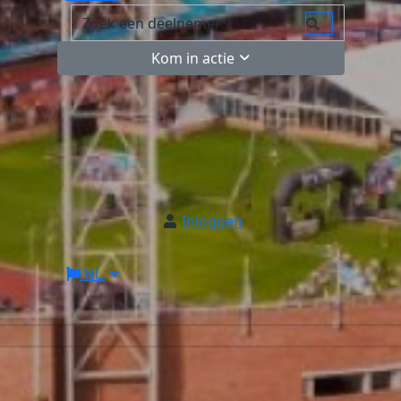
Kom in actie
Inloggen
NL