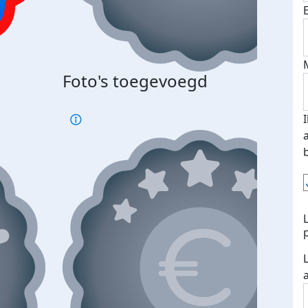
Foto's toegevoegd
€500
verd