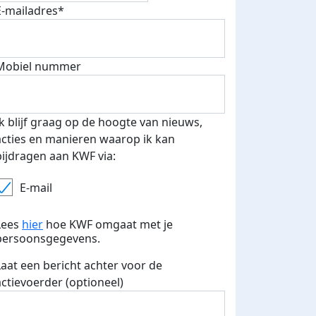
E-mailadres*
Mobiel nummer
 euro opgehaald: t-shirt
E-mails verstuurd
iend
Ik blijf graag op de hoogte van nieuws,
acties en manieren waarop ik kan
bijdragen aan KWF via:
E-mail
Lees
hier
hoe KWF omgaat met je
persoonsgegevens.
Laat een bericht achter voor de
actievoerder (optioneel)