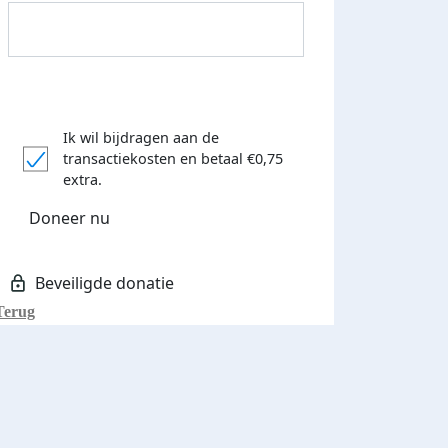
Ik wil bijdragen aan de
transactiekosten
en betaal €0,75
extra.
Donateurs bedankt
Doneer nu
Terug