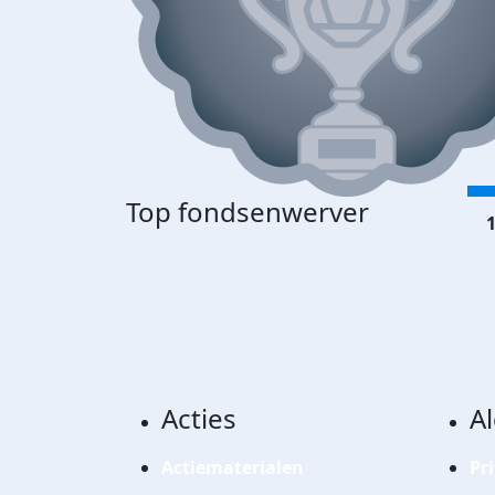
Top fondsenwerver
1
Acties
A
Actiematerialen
Pr