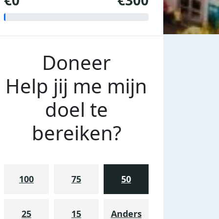
€0
€300
Doneer
Help jij me mijn
doel te
bereiken?
100
75
50
25
15
Anders