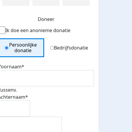
Doneer
Ik doe een anonieme donatie
Donation Type
Persoonlijke
Bedrijfsdonatie
donatie
Voornaam*
Tussenv.
Achternaam*