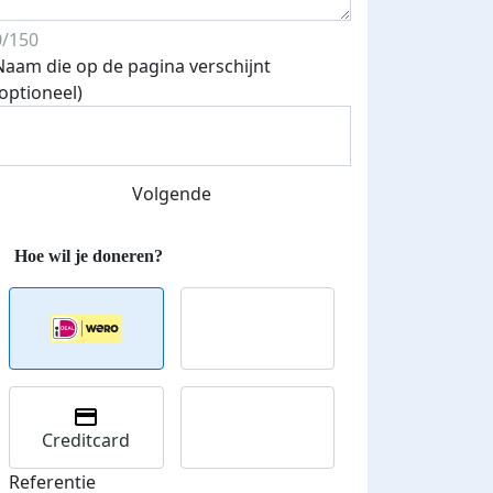
0/150
Naam die op de pagina verschijnt
(optioneel)
Streefbedrag verhoogd
Volgende
Creditcard
Referentie