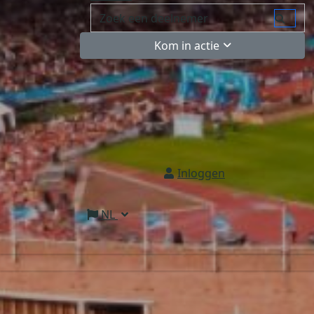
Kom in actie
Inloggen
NL