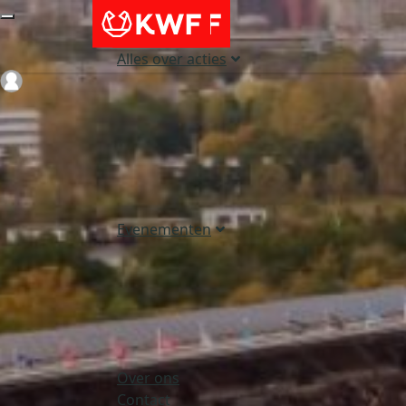
Alles over acties
Login
Evenementen
Over ons
Contact