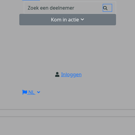
Kom in actie
Inloggen
NL