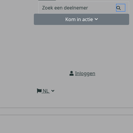
Kom in actie
Inloggen
NL