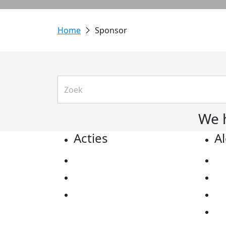
Sponsor
We 
Acties
A
Actiematerialen
Pr
Evenementen
Co
Kom in actie
Al
Ov