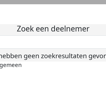
Zoek een deelnemer
hebben geen zoekresultaten gevo
lgemeen
ivacyverklaring
okie instellingen
gemene voorwaarden
er KWF Kankerbestrijding