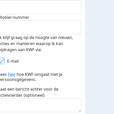
Mobiel nummer
 euro opgehaald: t-shirt
E-mails verstuurd
iend
Ik blijf graag op de hoogte van nieuws,
acties en manieren waarop ik kan
bijdragen aan KWF via:
E-mail
Lees
hier
hoe KWF omgaat met je
persoonsgegevens.
Laat een bericht achter voor de
actievoerder (optioneel)