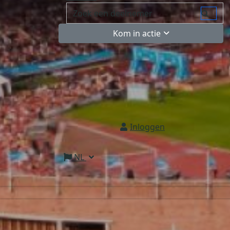
Kom in actie
Inloggen
NL