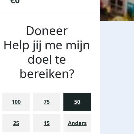
€0
Doneer
Help jij me mijn
doel te
bereiken?
100
75
50
25
15
Anders