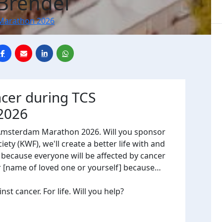
 Brendel
Marathon 2026
ncer during TCS
2026
 Amsterdam Marathon 2026. Will you sponsor
ty (KWF), we'll create a better life with and
, because everyone will be affected by cancer
or [name of loved one or yourself] because…
t cancer. For life. Will you help?