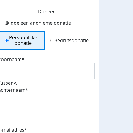
Doneer
Ik doe een anonieme donatie
Donation Type
Persoonlijke
Bedrijfsdonatie
donatie
Voornaam*
Tussenv.
Achternaam*
E-mailadres*