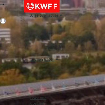
Alles over acties
Login
Evenementen
Over ons
Contact