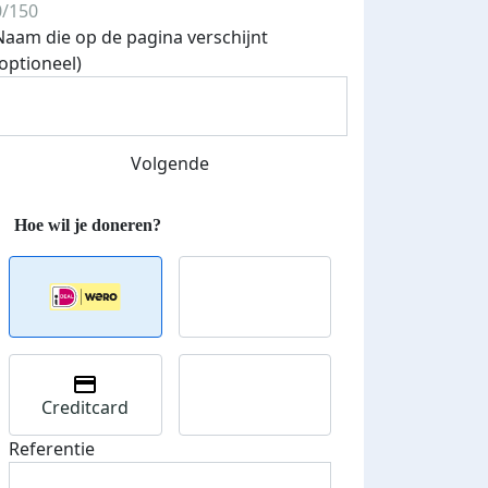
0/150
Naam die op de pagina verschijnt
(optioneel)
Streefbedrag verhoogd
Volgende
Creditcard
Referentie