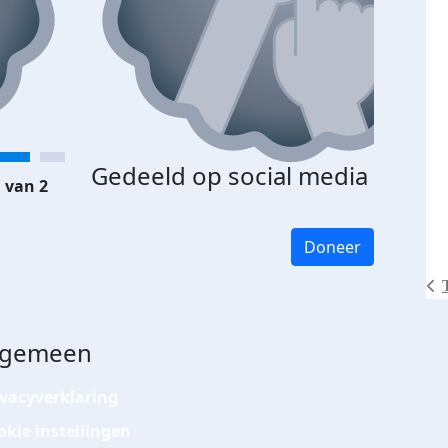
Gedeeld op social media
 van 2
Doneer
lgemeen
ivacyverklaring
okie instellingen