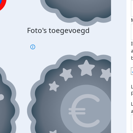
Foto's toegevoegd
€500
verd