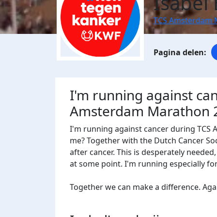
Isabel
TCS Amsterdam 
I'm running against ca
Amsterdam Marathon 
I'm running against cancer during TCS
me? Together with the Dutch Cancer Socie
after cancer. This is desperately needed
at some point. I'm running especially f
Together we can make a difference. Agains