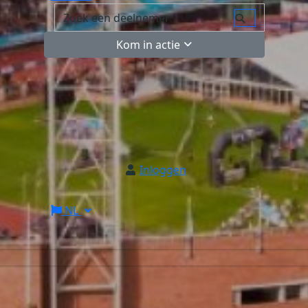
Kom in actie
Inloggen
NL