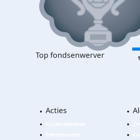
Top fondsenwerver
1
Acties
A
Actiematerialen
Pr
Evenementen
Co