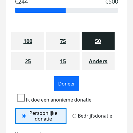
€244
€500
100
75
50
25
15
Anders
Doneer
Ik doe een anonieme donatie
Persoonlijke
Bedrijfsdonatie
donatie