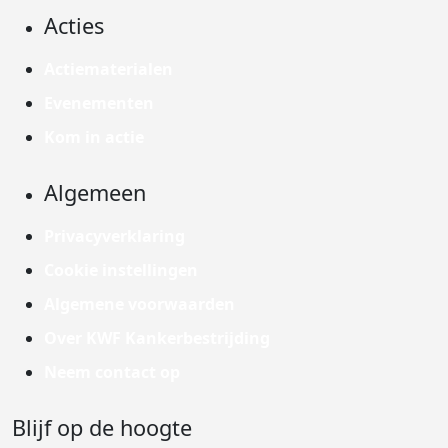
Acties
Actiematerialen
Evenementen
Kom in actie
Algemeen
Privacyverklaring
Cookie instellingen
Algemene voorwaarden
Over KWF Kankerbestrijding
Neem contact op
Blijf op de hoogte