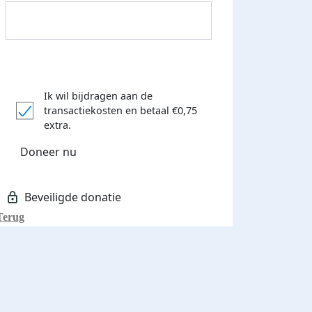
Ik wil bijdragen aan de
transactiekosten
en betaal €0,75
extra.
Donateurs bedankt
Doneer nu
Terug