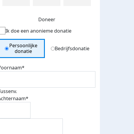
Doneer
Ik doe een anonieme donatie
Donation Type
Persoonlijke
Bedrijfsdonatie
donatie
Voornaam*
Tussenv.
Achternaam*