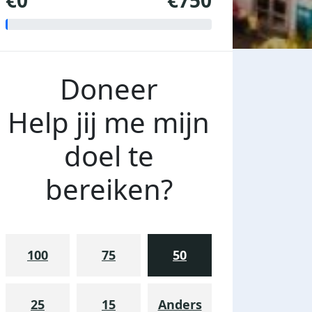
€0
€750
Doneer
Help jij me mijn
doel te
bereiken?
100
75
50
25
15
Anders