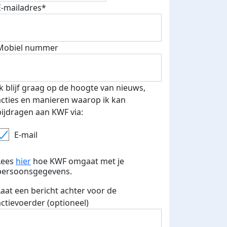
E-mailadres*
Mobiel nummer
 euro opgehaald: t-shirt
E-mails verstuurd
iend
Ik blijf graag op de hoogte van nieuws,
acties en manieren waarop ik kan
bijdragen aan KWF via:
E-mail
Lees
hier
hoe KWF omgaat met je
persoonsgegevens.
Laat een bericht achter voor de
actievoerder (optioneel)