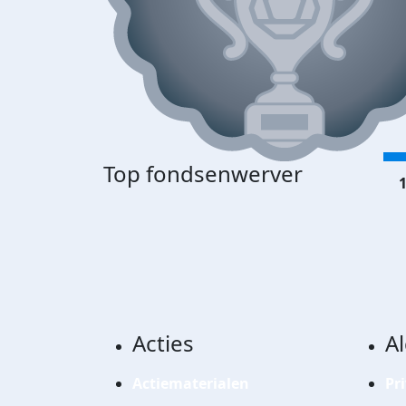
Top fondsenwerver
1
Acties
A
Actiematerialen
Pr