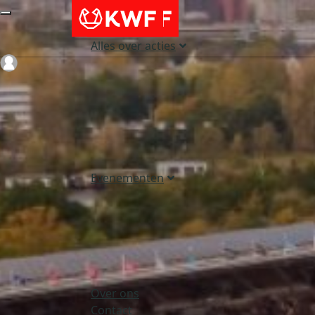
Alles over acties
Login
Evenementen
Over ons
Contact