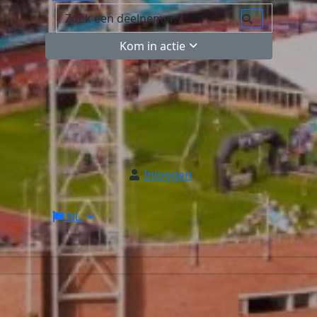
Kom in actie
Inloggen
NL