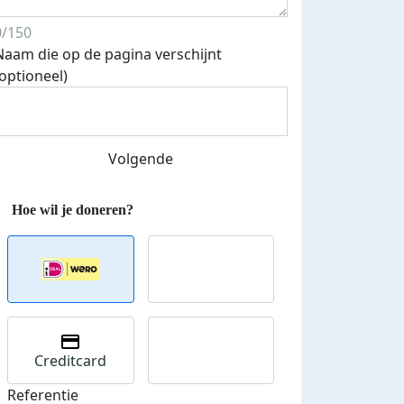
0/150
Naam die op de pagina verschijnt
(optioneel)
Streefbedrag verhoogd
Volgende
Creditcard
Referentie