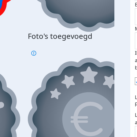
Foto's toegevoegd
€500
verd