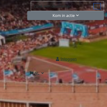
Kom in actie
Inloggen
NL