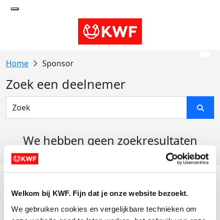
Sponsor
Zoek een deelnemer
We hebben geen zoekresultaten
gevonden
Acties
Welkom bij KWF. Fijn dat je onze website bezoekt.
Actiematerialen
We gebruiken cookies en vergelijkbare technieken om 
Evenementen