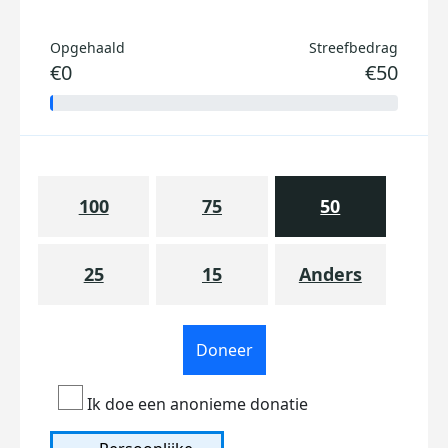
Opgehaald
Streefbedrag
€0
€50
100
75
50
25
15
Anders
Doneer
Ik doe een anonieme donatie