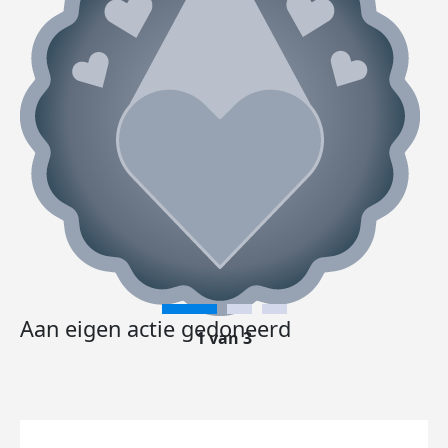
Aan eigen actie gedoneerd
1 van 3