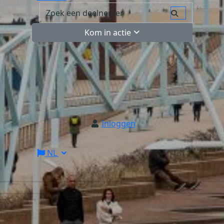
Kom in actie
Inloggen
NL