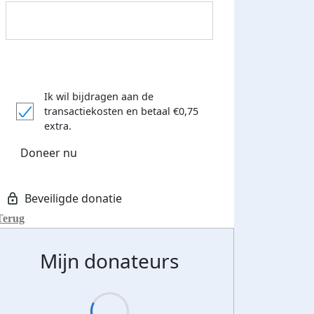
Donateurs bedankt
Ik wil bijdragen aan de
transactiekosten
en betaal €0,75
extra.
Doneer nu
Terug
Mijn donateurs