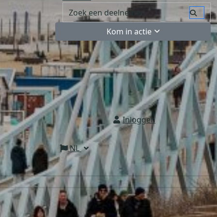
Kom in actie
Inloggen
NL