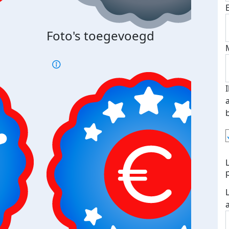
Bij 
Foto's toegevoegd
je je