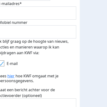
E-mailadres*
500 euro aan donaties ontvang
E-mails verstuurd
 speciale KWF t-shirt!
Mobiel nummer
Ik blijf graag op de hoogte van nieuws,
acties en manieren waarop ik kan
bijdragen aan KWF via:
E-mail
Lees
hier
hoe KWF omgaat met je
persoonsgegevens.
Laat een bericht achter voor de
actievoerder (optioneel)