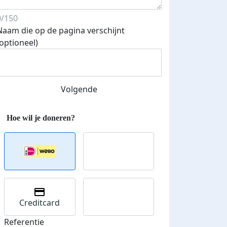
0/150
Naam die op de pagina verschijnt
(optioneel)
Streefbedrag verhoogd
Volgende
Creditcard
Referentie