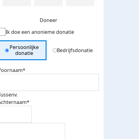
Doneer
Ik doe een anonieme donatie
Donation Type
Persoonlijke
Bedrijfsdonatie
donatie
Voornaam*
Tussenv.
Achternaam*