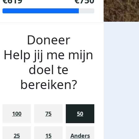
€619
€750
Doneer
Help jij me mijn
doel te
bereiken?
100
75
50
25
15
Anders