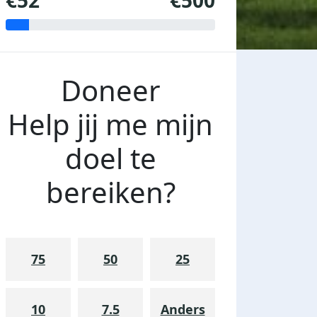
€52
€500
Doneer
Help jij me mijn
doel te
bereiken?
75
50
25
10
7.5
Anders