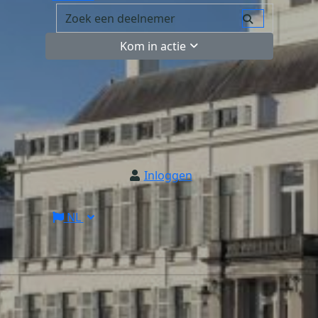
Kom in actie
Inloggen
NL