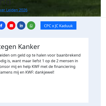
and
ker Leiden 2026
CPC x JC Kaduuk
 tegen Kanker
Leiden om geld op te halen voor baanbrekend
ig is, want maar liefst 1 op de 2 mensen in
onsor mij en help KWF met de financiering
Namens mij en KWF: dankjewel!