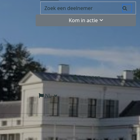
Kom in actie
Inloggen
NL