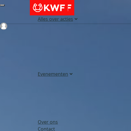
Alles over acties
Login
Evenementen
Over ons
Contact