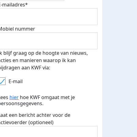
E-mailadres*
fondsenwerver
E-mails verstuurd
Mobiel nummer
Ik blijf graag op de hoogte van nieuws,
acties en manieren waarop ik kan
bijdragen aan KWF via:
E-mail
Lees
hier
hoe KWF omgaat met je
persoonsgegevens.
Laat een bericht achter voor de
actievoerder (optioneel)