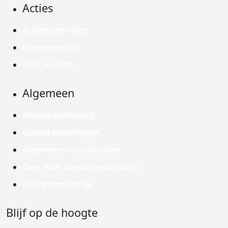
Acties
Actiematerialen
Evenementen
Kom in actie
Algemeen
Privacyverklaring
Cookie instellingen
Algemene voorwaarden
Over KWF Kankerbestrijding
Neem contact op
Blijf op de hoogte