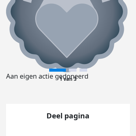
Aan eigen actie gedoneerd
1 van 3
Deel pagina