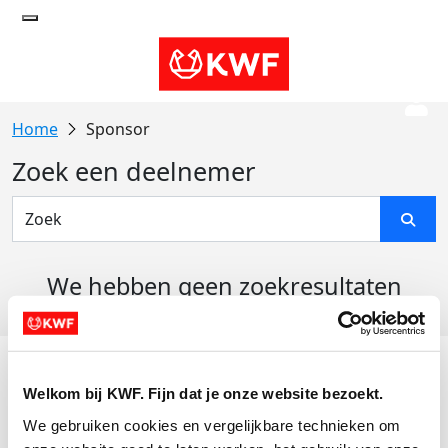
Sponsor
Zoek een deelnemer
We hebben geen zoekresultaten
gevonden
Acties
Welkom bij KWF. Fijn dat je onze website bezoekt.
Actiematerialen
We gebruiken cookies en vergelijkbare technieken om 
Evenementen