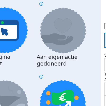
gina
Aan eigen actie
Dona
t
gedoneerd
beda