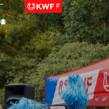
Alles over acties
Login
Evenementen
Over ons
Contact