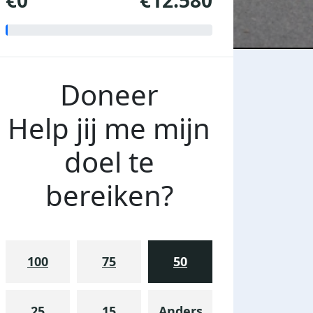
€0
€12.580
Doneer
Help jij me mijn
doel te
bereiken?
100
75
50
25
15
Anders