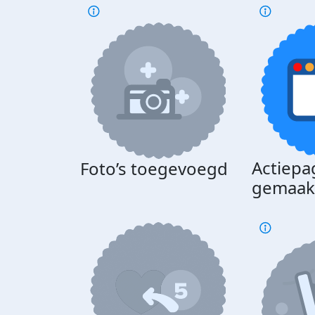
Actiepa
Foto’s toegevoegd
gemaak