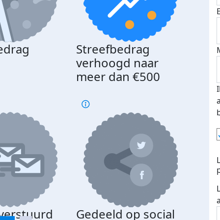
edrag
Streefbedrag
d
verhoogd naar
meer dan €500
 verstuurd
Gedeeld op social