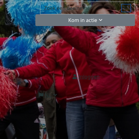
Kom in actie
Inloggen
NL