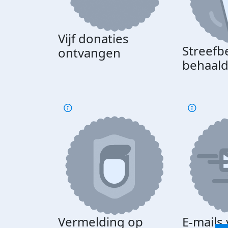
Vijf donaties
Streefb
ontvangen
behaal
Vermelding op
E-mails