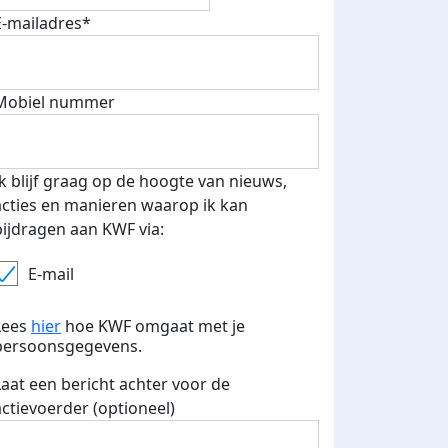
E-mailadres*
Mobiel nummer
Ik blijf graag op de hoogte van nieuws,
acties en manieren waarop ik kan
bijdragen aan KWF via:
E-mail
Lees
hier
hoe KWF omgaat met je
persoonsgegevens.
Laat een bericht achter voor de
actievoerder (optioneel)