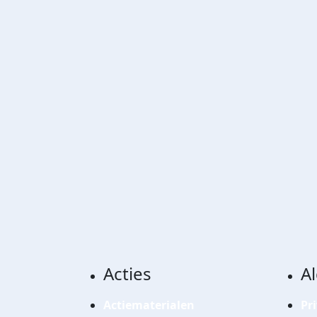
Acties
A
Actiematerialen
Pr