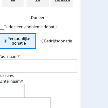
Doneer
Ik doe een anonieme donatie
Donation Type
Persoonlijke
Bedrijfsdonatie
donatie
teurs
Voornaam*
nkt
Tussenv.
Achternaam*