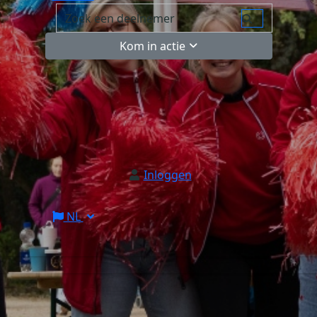
Kom in actie
Inloggen
NL