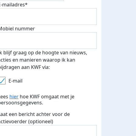
E-mailadres*
fondsenwerver
E-mails verstuurd
Mobiel nummer
Ik blijf graag op de hoogte van nieuws,
acties en manieren waarop ik kan
bijdragen aan KWF via:
E-mail
Lees
hier
hoe KWF omgaat met je
persoonsgegevens.
Laat een bericht achter voor de
actievoerder (optioneel)