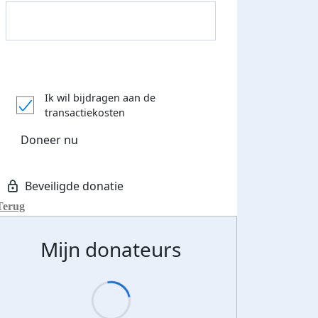
Donateurs bedankt
Ik wil bijdragen aan de
transactiekosten
Doneer nu
Terug
Mijn donateurs