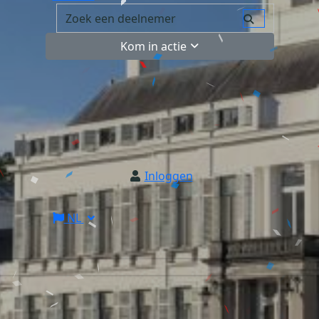
Kom in actie
Inloggen
NL