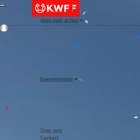
Alles over acties
Login
Evenementen
Over ons
Contact