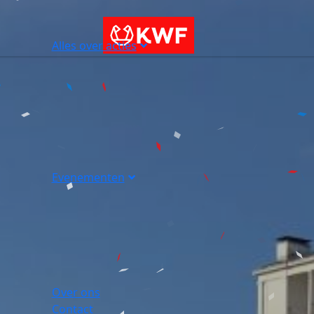
Alles over acties
Evenementen
Over ons
Contact