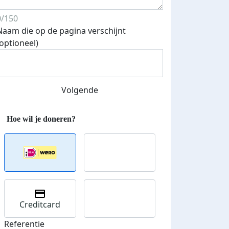
0/150
Naam die op de pagina verschijnt
(optioneel)
Streefbedrag verhoogd
Volgende
Creditcard
Referentie