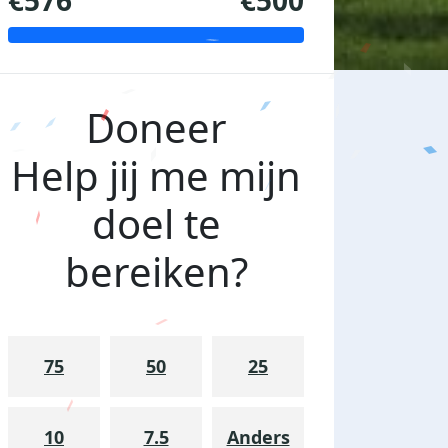
€576
€500
Doneer
Help jij me mijn
doel te
bereiken?
75
50
25
10
7.5
Anders