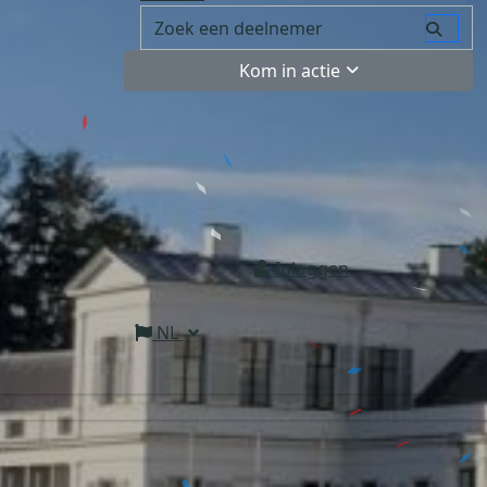
Kom in actie
Inloggen
NL