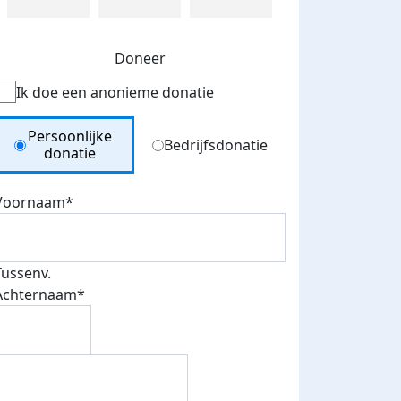
Doneer
Ik doe een anonieme donatie
Donation Type
Persoonlijke
Bedrijfsdonatie
donatie
Voornaam*
Tussenv.
Achternaam*