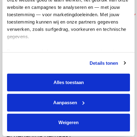
website en campagnes te analyseren en — met jouw 
toestemming — voor marketingdoeleinden. Met jouw 
toestemming kunnen wij en onze partners gegevens 
verwerken, zoals surfgedrag, voorkeuren en technische 
gegevens.
Deze gegevens helpen ons om campagnes te meten, 
prestaties te verbeteren en relevante KWF-content te 
Details tonen
tonen. Je kunt je toestemming op elk moment wijzigen of 
intrekken via Cookie instellingen onderaan de pagina. De 
lijst met cookies is te vinden in het tabblad “details”.
Alles toestaan
Aanpassen
Weigeren
Actiepagina gemaakt