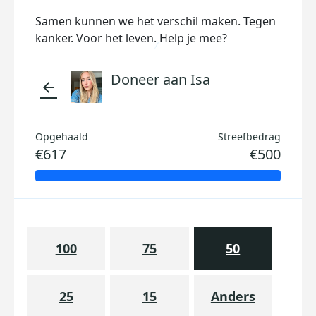
Samen kunnen we het verschil maken. Tegen
kanker. Voor het leven. Help je mee?
Doneer aan Isa
arrow_back
Opgehaald
Streefbedrag
€617
€500
100
75
50
25
15
Anders