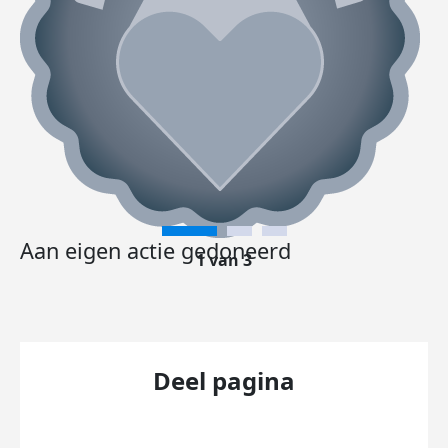
Aan eigen actie gedoneerd
1 van 3
Deel pagina