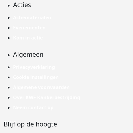
Acties
Actiematerialen
Evenementen
Kom in actie
Algemeen
Privacyverklaring
Cookie instellingen
Algemene voorwaarden
Over KWF Kankerbestrijding
Neem contact op
Blijf op de hoogte