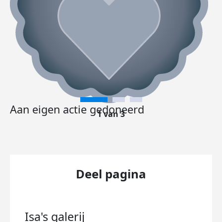
Aan eigen actie gedoneerd
1 van 3
Deel pagina
Isa's
galerij