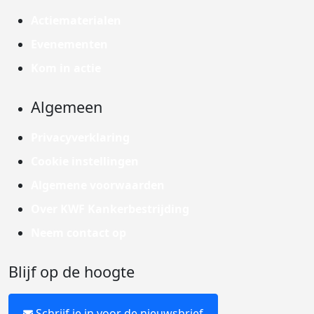
Actiematerialen
Evenementen
Kom in actie
Algemeen
Privacyverklaring
Cookie instellingen
Algemene voorwaarden
Over KWF Kankerbestrijding
Neem contact op
Blijf op de hoogte
Schrijf je in voor de nieuwsbrief