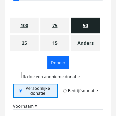
100
75
50
25
15
Anders
Doneer
Ik doe een anonieme donatie
Persoonlijke
Bedrijfsdonatie
donatie
Voornaam *