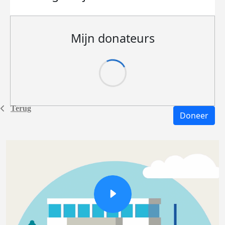
Mijn donateurs
Terug
Doneer