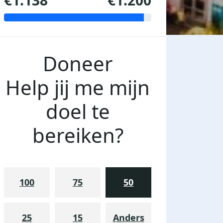
€1.138
€1.200
Doneer
Help jij me mijn
doel te
bereiken?
100
75
50
25
15
Anders