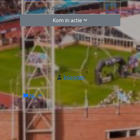
Kom in actie
Inloggen
NL