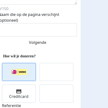
 euro opgehaald: t-shirt
E-mails verstuurd
iend
0/150
Naam die op de pagina verschijnt
(optioneel)
Volgende
Creditcard
Referentie