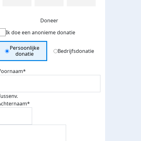
Doneer
Ik doe een anonieme donatie
Donation Type
Persoonlijke
Bedrijfsdonatie
donatie
Voornaam*
Tussenv.
Achternaam*