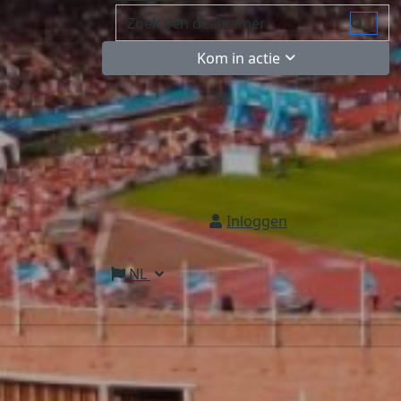
Kom in actie
Inloggen
NL