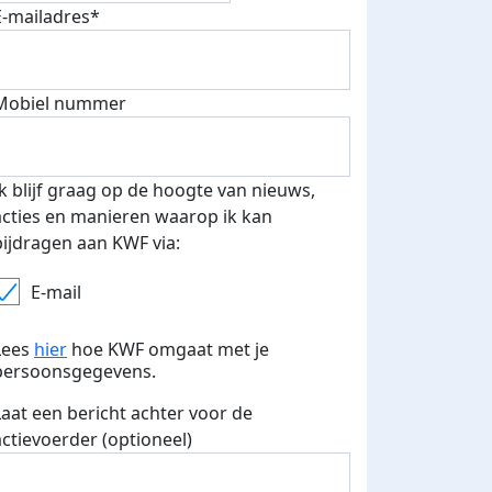
E-mailadres*
Mobiel nummer
Ik blijf graag op de hoogte van nieuws,
acties en manieren waarop ik kan
bijdragen aan KWF via:
E-mail
Lees
hier
hoe KWF omgaat met je
persoonsgegevens.
Laat een bericht achter voor de
actievoerder (optioneel)