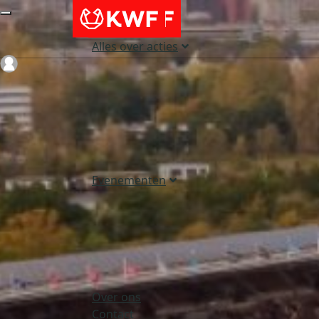
Alles over acties
Login
Evenementen
Over ons
Contact