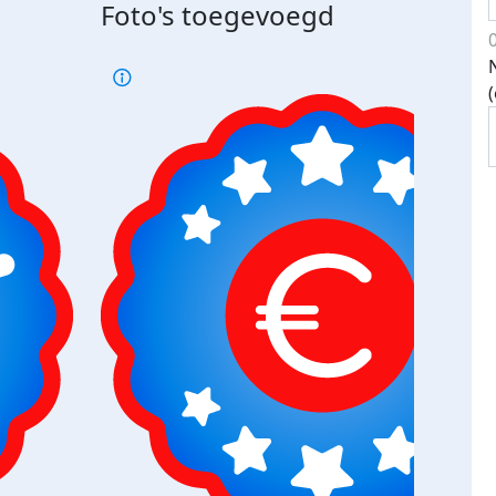
Foto's toegevoegd
€500
verd