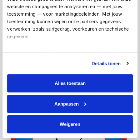
5
website en campagnes te analyseren en — met jouw 
kms
toestemming — voor marketingdoeleinden. Met jouw 
toestemming kunnen wij en onze partners gegevens 
Mijn afstandsdoel
5 kms
verwerken, zoals surfgedrag, voorkeuren en technische 
gegevens.
Ishasna's badges
Deze gegevens helpen ons om campagnes te meten, 
prestaties te verbeteren en relevante KWF-content te 
Details tonen
tonen. Je kunt je toestemming op elk moment wijzigen of 
intrekken via Cookie instellingen onderaan de pagina. De 
lijst met cookies is te vinden in het tabblad “details”.
Alles toestaan
Aanpassen
Weigeren