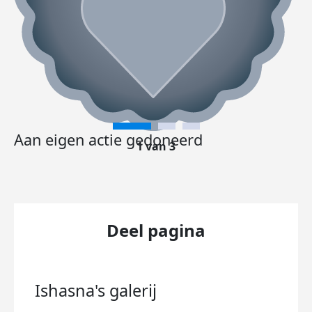
Aan eigen actie gedoneerd
1 van 3
Deel pagina
Ishasna's
galerij