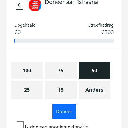
Doneer aan Ishasna
arrow_back
Opgehaald
Streefbedrag
€0
€500
100
75
50
25
15
Anders
Doneer
Ik doe een anonieme donatie