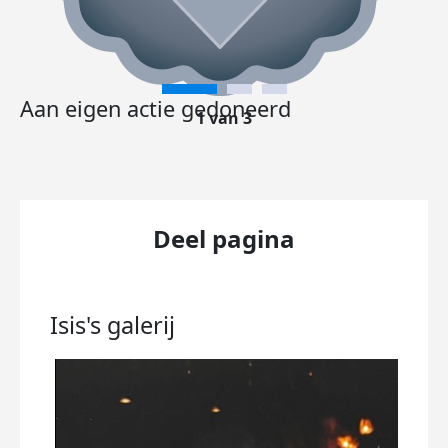
Aan eigen actie gedoneerd
1 van 3
Deel pagina
Isis's
galerij