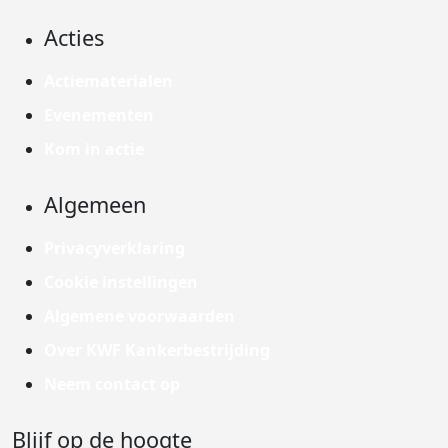
Acties
Actiematerialen
Evenementen
Kom in actie
Algemeen
Privacyverklaring
Cookie instellingen
Algemene voorwaarden
Over KWF Kankerbestrijding
Neem contact op
Blijf op de hoogte