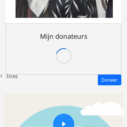
Mijn donateurs
Terug
Doneer