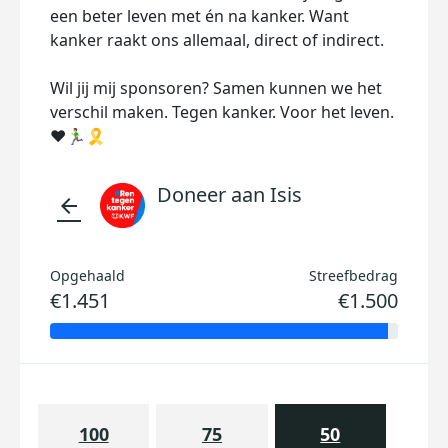
een beter leven met én na kanker. Want
kanker raakt ons allemaal, direct of indirect.
Wil jij mij sponsoren? Samen kunnen we het
verschil maken. Tegen kanker. Voor het leven.
❤️🏃‍♂️🎗️
Doneer aan Isis
arrow_back
Opgehaald
Streefbedrag
€1.451
€1.500
100
75
50